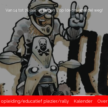
Van 14 tot 74 jaar, wij helpen u op (de onverharde) weg!
e opleiding/educatief plezier/rally
Kalender
Over