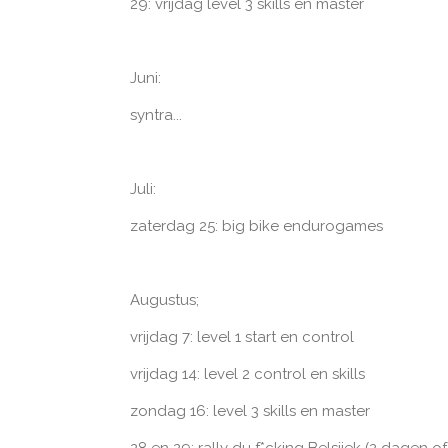
29: vrijdag level 3 skills en master
Juni:
syntra...
Juli:
zaterdag 25: big bike endurogames
Augustus;
vrijdag 7: level 1 start en control
vrijdag 14: level 2 control en skills
zondag 16: level 3 skills en master
28 en 29: rally du f*cking Belsjiek (2 dagen of