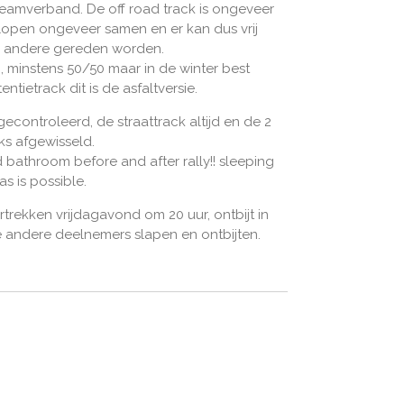
teamverband. De off road track is ongeveer
lopen ongeveer samen en er kan dus vrij
de andere gereden worden.
, minstens 50/50 maar in de winter best
tentietrack dit is de asfaltversie.
gecontroleerd, de straattrack altijd en de 2
ks afgewisseld.
 bathroom before and after rally!! sleeping
s is possible.
trekken vrijdagavond om 20 uur, ontbijt in
e andere deelnemers slapen en ontbijten.