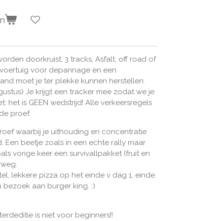
en
worden doorkruist, 3 tracks, Asfalt, off road of
ntievoertuig voor depannage en een
band moet je ter plekke kunnen herstellen.
ustus) Je krijgt een tracker mee zodat we je
t: het is GEEN wedstrijd! Alle verkeersregels
 de proef.
roef waarbij je uithouding en concentratie
 Een beetje zoals in een echte rally maar
als vorige keer een survivallpakket (fruit en
rweg.
tel, lekkere pizza op het einde v dag 1, einde
 bezoek aan burger king. :)
rdeditie is niet voor beginners!!