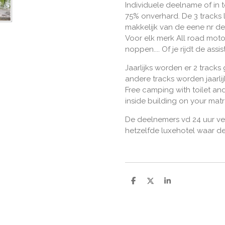
Individuele deelname of in 
75% onverhard. De 3 tracks 
makkelijk van de eene nr 
Voor elk merk All road moto
noppen.... Of je rijdt de assis
Jaarlijks worden er 2 tracks 
andere tracks worden jaarlij
Free camping with toilet and
inside building on your matra
De deelnemers vd 24 uur ver
hetzelfde luxehotel waar d
D
D
S
e
e
h
l
e
a
e
l
r
n
e