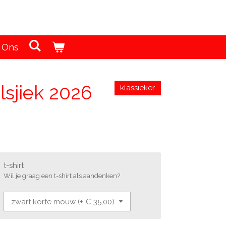
 Ons
lsjiek 2026
klassieker
t-shirt
Wil je graag een t-shirt als aandenken?