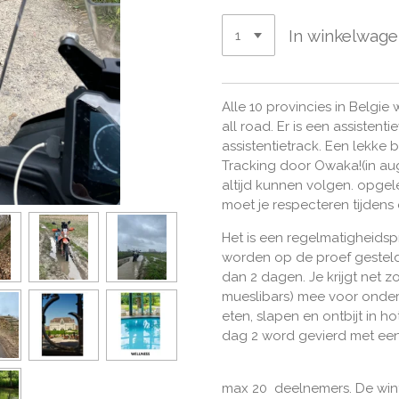
In winkelwag
Alle 10 provincies in Belgie 
all road. Er is een assiste
assistentietrack. Een lekke 
Tracking door Owaka!(in aug
altijd kunnen volgen. opgele
moet je respecteren tijdens
Het is een regelmatigheidsp
worden op de proef gesteld.
dan 2 dagen. Je krijgt net zo
mueslibars) mee voor onde
eten, slapen en ontbijt in ho
dag 2 word gevierd met een
max 20 deelnemers. De winte