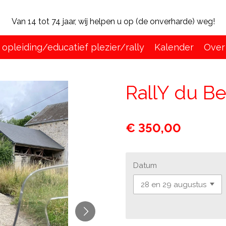
Van 14 tot 74 jaar, wij helpen u op (de onverharde) weg!
e opleiding/educatief plezier/rally
Kalender
Over
RallY du Be
€ 350,00
Datum